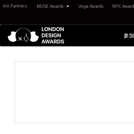
IAA Partners :
MUSE Awards
Vega Awards
NYX Awar
参