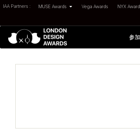
IAA Partners :
MUSE Awards
Vega Awards
NYX Awar
参