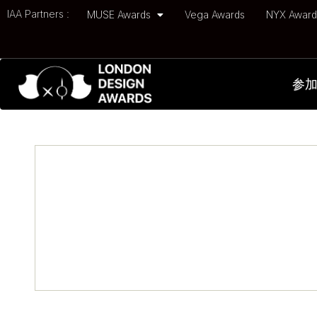
IAA Partners :
MUSE Awards
Vega Awards
NYX Awar
参