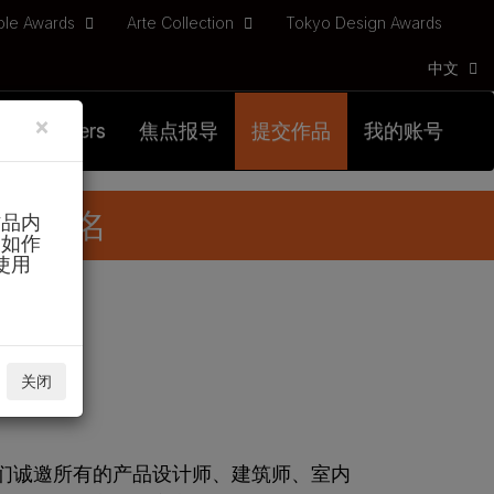
ble Awards
Arte Collection
Tokyo Design Awards
中文
×
Partners
焦点报导
提交作品
我的账号
立即报名
作品内
。如作
使用
关闭
们诚邀所有的产品设计师、建筑师、室内