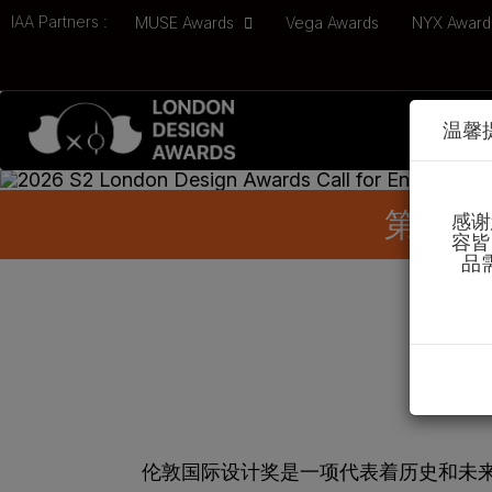
IAA Partners :
MUSE Awards
Vega Awards
NYX Awar
温馨
参
第二季
感谢
容皆
品
伦敦国际设计奖是一项代表着历史和未