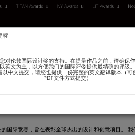
ds
TITAN Awards
NY Awards
LIT Awards
No
提醒
加方法
项目分类
获奖作品
资源下载
国际评委
常规截止日期：2026年9月3日 • 
您对伦敦国际设计奖的支持。在提呈作品之前，请确保
以英文为主，以方便我们的国际评委提供最精确的评级
需以中文提交，请您也提供一份完整的英文翻译版本（可
PDF文件方式提交）
伦敦国际设计奖
来的国际竞赛，旨在表彰全球杰出的设计和创意项目。 我